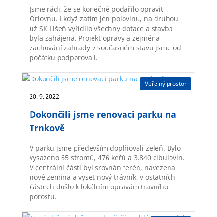
Jsme rádi, že se konečně podařilo opravit
Orlovnu. I když zatím jen polovinu, na druhou
už SK Líšeň vyřídilo všechny dotace a stavba
byla zahájena. Projekt opravy a zejména
zachování zahrady v současném stavu jsme od
počátku podporovali.
Veřejný prostor
20. 9. 2022 |
Dokončili jsme renovaci parku na
Trnkově
V parku jsme především doplňovali zeleň. Bylo
vysazeno 65 stromů, 476 keřů a 3.840 cibulovin.
V centrální části byl srovnán terén, navezena
nové zemina a vyset nový trávník, v ostatních
částech došlo k lokálním opravám travního
porostu.