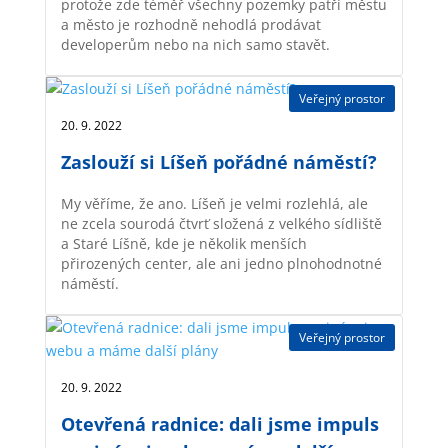
protože zde téměř všechny pozemky patří městu
a město je rozhodně nehodlá prodávat
developerům nebo na nich samo stavět.
Veřejný prostor
20. 9. 2022 |
Zaslouží si Líšeň pořádné náměstí?
My věříme, že ano. Líšeň je velmi rozlehlá, ale
ne zcela sourodá čtvrť složená z velkého sídliště
a Staré Líšně, kde je několik menších
přirozených center, ale ani jedno plnohodnotné
náměstí.
Veřejný prostor
20. 9. 2022 |
Otevřená radnice: dali jsme impuls