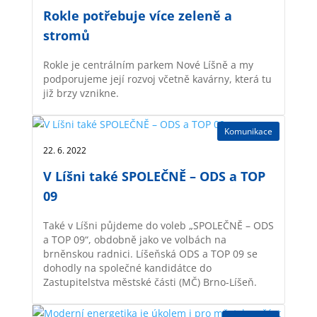
Rokle potřebuje více zeleně a
stromů
Rokle je centrálním parkem Nové Líšně a my
podporujeme její rozvoj včetně kavárny, která tu
již brzy vznikne.
Komunikace
22. 6. 2022 |
V Líšni také SPOLEČNĚ – ODS a TOP
09
Také v Líšni půjdeme do voleb „SPOLEČNĚ – ODS
a TOP 09“, obdobně jako ve volbách na
brněnskou radnici. Líšeňská ODS a TOP 09 se
dohodly na společné kandidátce do
Zastupitelstva městské části (MČ) Brno-Líšeň.